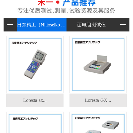
日东精工
面电阻测
超声
Loresta-ax...
Loresta-GX...