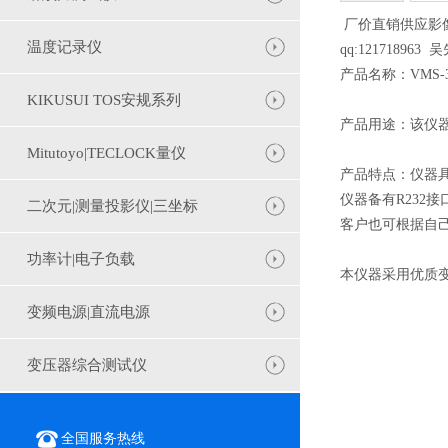
厂价直销供应影像测
温度记录仪
qq:121718963
产品名称：VMS-
KIKUSUI TOS安规系列
产品用途：该仪
Mitutoyo|TECLOCK量仪
产品特点：仪器
仪器备有R232接
二次元|测量投影仪|三坐标
客户也可根据自
功率计|电子负载
本仪器采用优质变
变频电源|直流电源
变压器综合测试仪
全国服务热线