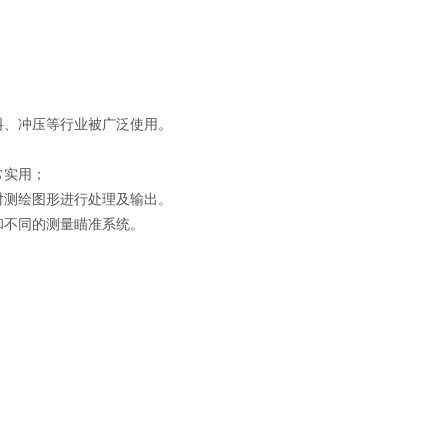
料、冲压等行业被广泛使用。
常实用；
08可对测绘图形进行处理及输出。
和不同的测量瞄准系统。