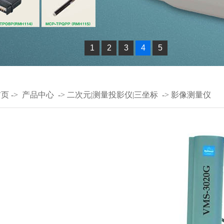
1
2
3
4
5
首页
->
产品中心
->
二次元|测量投影仪|三坐标
->
影像测量仪